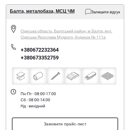
Балта, металобаза, МСЦ ЧМ
Залишити відгук
Одеська область, Балтський район, м.Балта, вул.
Одеська Ярослава Мудрого, будинок № 111а
+380672232364
+380673352759
Пн-Пт - 08:00-17:00
Сб - 08:00-14:00
Нд - вихідний
Замовити прайс-лист