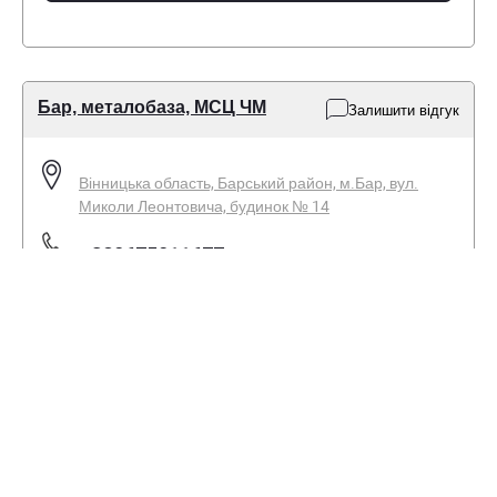
Бар, металобаза, МСЦ ЧМ
Залишити відгук
Вінницька область, Барський район, м.Бар, вул.
Миколи Леонтовича, будинок № 14
+380675011677
+380671721833
Пн-Пт - 08:00-17:00
Сб - 08:00-14:00
Нд - вихідний