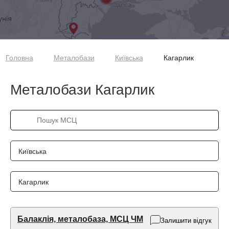
Головна
Металобази
Київська
Кагарлик
Металобази Кагарлик
Київська
Кагарлик
Балаклія, металобаза, МСЦ ЧМ
Залишити відгук