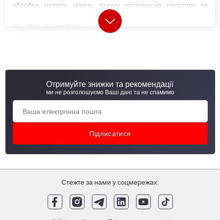
обробки металу, мають зручну організацію простору та
розширені зони для в'їзду транспорту, що значно спрощує
доставку та самовивіз.
Кожна металобаза в Україні (МСЦ) пропонує широкий вибір
металопрокату
, у тому числі матеріали власного
виробництва. Сьогодні компанія випускає близько 20
категорій металопродукції, а також реалізує товари
провідних українських та світових виробників.
Отримуйте знижки та рекомендації
ми не розголошуємо Ваші дані та не спамимо
Металобази і металосервісні центри АВ
метал груп
"АВ метал груп" оновила формат своїх відділень, змінивши
звичні металобази на сучасні металосервісні центри (МСЦ).
МСЦ відрізняються від металобаз розширеними
Стежте за нами у соцмережах:
можливостями надання послуг. Крім складу металевої
продукції та продажів, в металлосервісних центрах
здійснюється пер винна обробка металу. "АВ металл групп"
виконує газове, лазерне та
плазмове різання листів
,