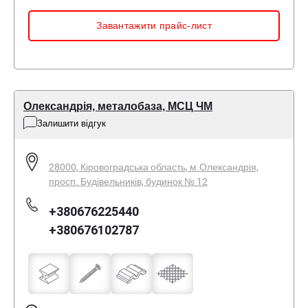
Завантажити прайс-лист
Олександрія, металобаза, МСЦ ЧМ
Залишити відгук
28000, Кіровоградська область, м.Олександрія,
просп. Будівельників, будинок № 12
+380676225440
+380676102787