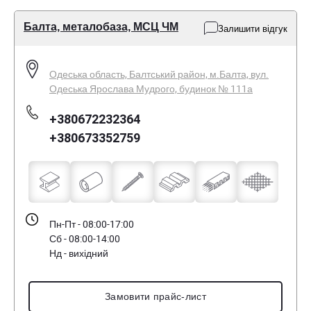
Балта, металобаза, МСЦ ЧМ
Залишити відгук
Одеська область, Балтський район, м.Балта, вул.
Одеська Ярослава Мудрого, будинок № 111а
+380672232364
+380673352759
Пн-Пт - 08:00-17:00
Сб - 08:00-14:00
Нд - вихідний
Замовити прайс-лист