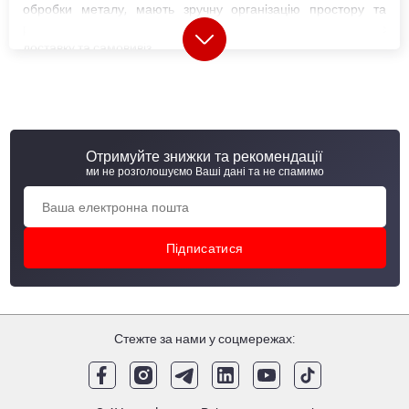
обробки металу, мають зручну організацію простору та
розширені зони для в'їзду транспорту, що значно спрощує
доставку та самовивіз.
Кожна металобаза в Україні (МСЦ) пропонує широкий вибір
металопрокату
, у тому числі матеріали власного
виробництва. Сьогодні компанія випускає близько 20
категорій металопродукції, а також реалізує товари
провідних українських та світових виробників.
Отримуйте знижки та рекомендації
ми не розголошуємо Ваші дані та не спамимо
Металобази і металосервісні центри АВ
метал груп
"АВ метал груп" оновила формат своїх відділень, змінивши
звичні металобази на сучасні металосервісні центри (МСЦ).
МСЦ відрізняються від металобаз розширеними
Стежте за нами у соцмережах:
можливостями надання послуг. Крім складу металевої
продукції та продажів, в металлосервісних центрах
здійснюється пер винна обробка металу. "АВ металл групп"
виконує газове, лазерне та
плазмове різання листів
,