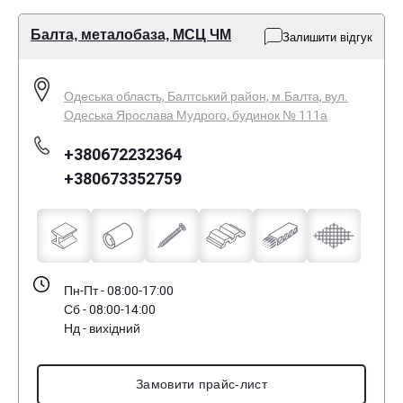
Балта, металобаза, МСЦ ЧМ
Залишити відгук
Одеська область, Балтський район, м.Балта, вул.
Одеська Ярослава Мудрого, будинок № 111а
+380672232364
+380673352759
Пн-Пт - 08:00-17:00
Сб - 08:00-14:00
Нд - вихідний
Замовити прайс-лист