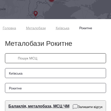
Головна
Металобази
Київська
Рокитне
Металобази Рокитне
Київська
Рокитне
Балаклія, металобаза, МСЦ ЧМ
Залишити відгук