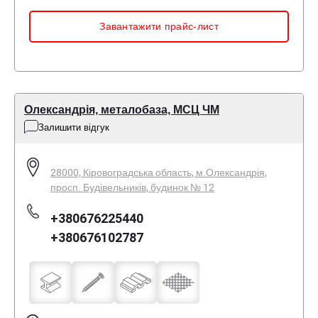
Завантажити прайс-лист
Олександрія, металобаза, МСЦ ЧМ
Залишити відгук
28000, Кіровоградська область, м.Олександрія,
просп. Будівельників, будинок № 12
+380676225440
+380676102787