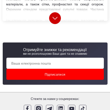
матеріали, а також сітки, профнастил та секції огорож.
Окремим стендом представлені супутні товари. Частина
продукції виготовляється на власних виробничих
потужностях компанії, також пропонуються матеріали від
відомих вітчизняних та світових виробників.
Важливою перевагою металобази є надання послуг з
металообробки. Це дозволяє замовникам отримати вже
готовий матеріал у потрібних розмірах, що економить час і
ресурси. Металобаза в Калинівці фактично є сучасними
Отримуйте знижки та рекомендації
металосервісним центром (МСЦ), обладнаним за
ми не розголошуємо Ваші дані та не спамимо
європейськими стандартами. Водночас ми продовжуємо
використовувати для своїх МСЦ звичну назву «металобаза»,
оскільки вона зрозуміла більшості клієнтів і спрощує
комунікацію.
Види металопрокату на металобазі у
місті Калинівка
Стежте за нами у соцмережах:
Металобаза Калинівка має широкий асортимент