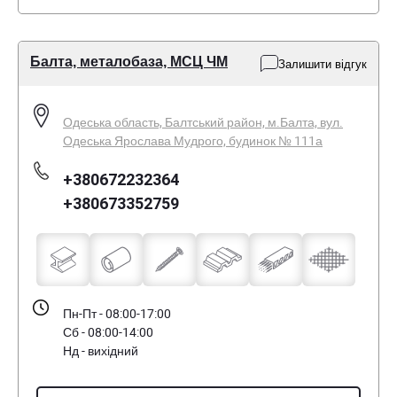
Балта, металобаза, МСЦ ЧМ
Залишити відгук
Одеська область, Балтський район, м.Балта, вул.
Одеська Ярослава Мудрого, будинок № 111а
+380672232364
+380673352759
Пн-Пт - 08:00-17:00
Сб - 08:00-14:00
Нд - вихідний