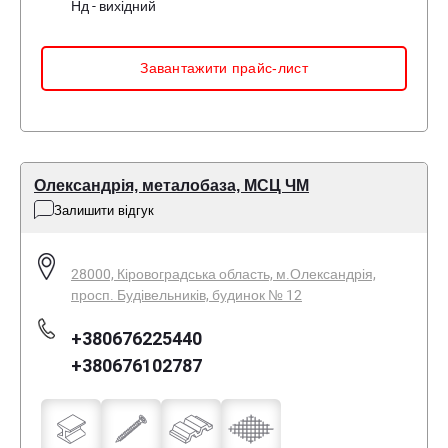
Нд - вихідний
Завантажити прайс-лист
Олександрія, металобаза, МСЦ ЧМ
Залишити відгук
28000, Кіровоградська область, м.Олександрія,
просп. Будівельників, будинок № 12
+380676225440
+380676102787